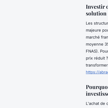
Investir 
solution
Les structu
majeure pou
marché fran
moyenne 35
FNAS). Pour
prix réduit
transformer
https://abr
Pourquoi
investiss
L'achat de 