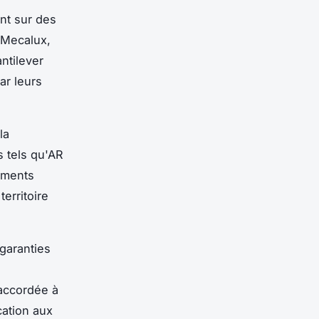
nt sur des
 Mecalux,
ntilever
ar leurs
la
s tels qu'AR
ements
erritoire
garanties
ccordée à
cation aux