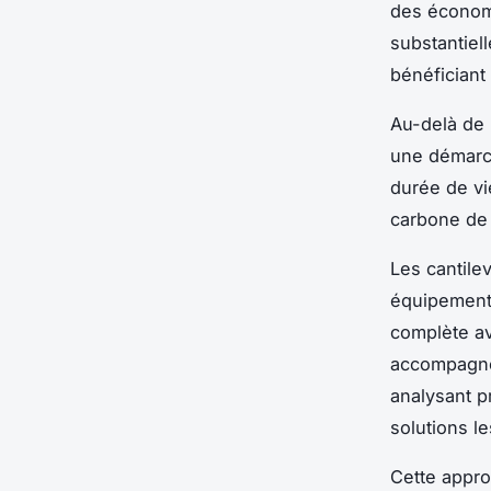
des économi
substantiel
bénéficiant
Au-delà de l
une démar
durée de vi
carbone de 
Les cantile
équipements
complète av
accompagne
analysant 
solutions l
Cette appro