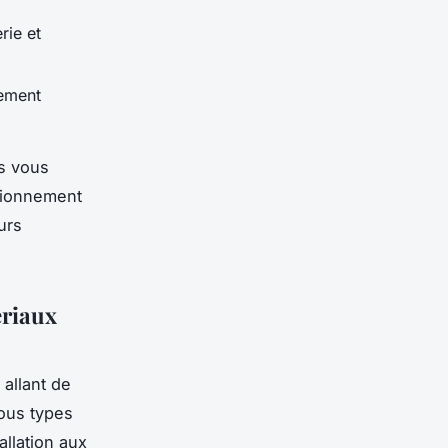
rie et
nement
s vous
itionnement
urs
ériaux
allant de
tous types
allation aux