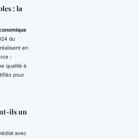
les : la
économique
024 du
réalisent en
rce :
e qualité à
tifiés pour
nt-ils un
édiat avec