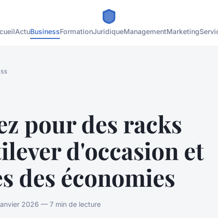
cueil
Actu
Business
Formation
Juridique
Management
Marketing
Servi
ess
ez pour des racks
ilever d'occasion et
es des économies
anvier 2026 — 7 min de lecture