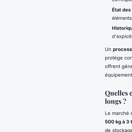
État de
éléments
Historiqu
d'exploi
Un
process
protège con
offrent gén
équipements
Quelles 
longs ?
Le marché d
500 kg à 3 
de stockage