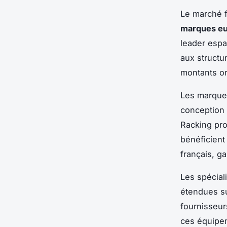
Le marché f
marques e
leader espa
aux structur
montants or
Les marques
conception 
Racking pr
bénéficien
français, g
Les spécial
étendues su
fournisseur
ces équipem