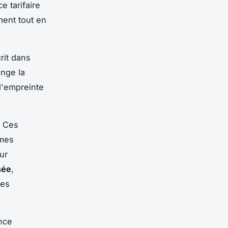
 tarifaire
ment tout en
rit dans
onge la
l'empreinte
. Ces
rmes
ur
sée
,
les
ance