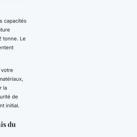
es capacités
ature
2 tonne. Le
entent
 votre
matériaux,
 la
urité de
 initial.
ais du