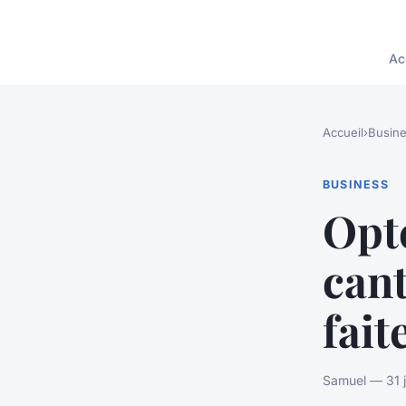
Ac
Accueil
›
Busin
BUSINESS
Opt
cant
fait
Samuel — 31 j