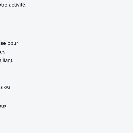
re activité.
use
pour
ues
llant.
es ou
aux