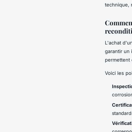
technique, 
Comment 
recondit
L'achat d'u
garantir un
permettent 
Voici les po
Inspecti
corrosio
Certific
standard
Vérifica
correspo