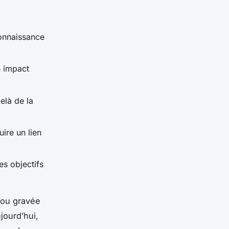
econnaissance
n impact
elà de la
ire un lien
es objectifs
 ou gravée
jourd’hui,