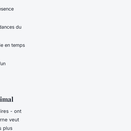
résence
ndances du
gie en temps
’un
ximal
ires - ont
erne veut
s plus