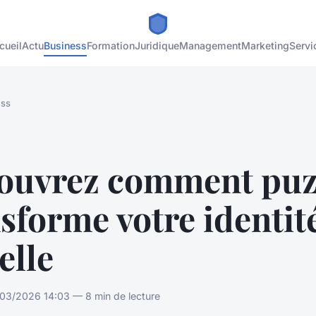
cueil
Actu
Business
Formation
Juridique
Management
Marketing
Servi
ess
ouvrez comment puz
sforme votre identit
elle
03/2026 14:03 — 8 min de lecture