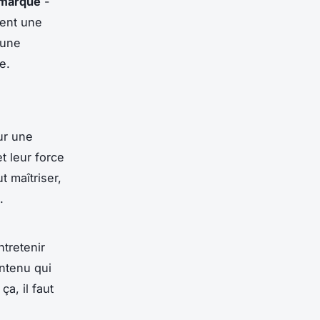
 marque
-
uent une
 une
e.
ur une
t leur force
t maîtriser,
.
tretenir
ontenu qui
a, il faut