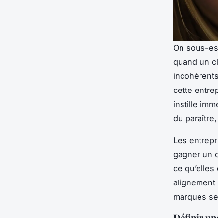
On sous-est
quand un cl
incohérents,
cette entre
instille im
du paraître,
Les entrepri
gagner un c
ce qu’elles 
alignement 
marques se 
Définir une