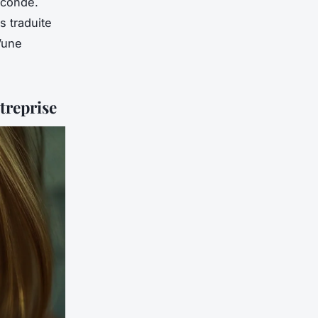
econde.
as traduite
’une
treprise