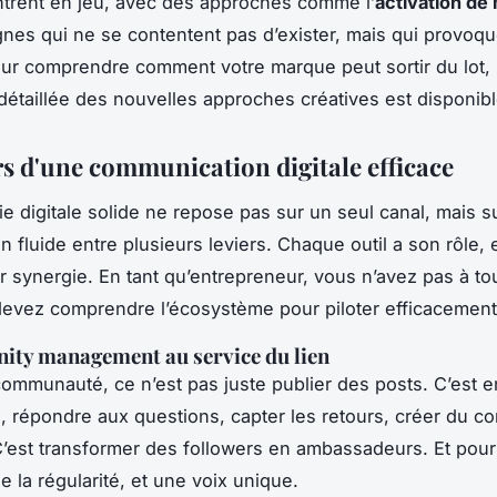
ntrent en jeu, avec des approches comme l’
activation de
es qui ne se contentent pas d’exister, mais qui provoq
our comprendre comment votre marque peut sortir du lot,
étaillée des nouvelles approches créatives est disponibl
ers d'une communication digitale efficace
ie digitale solide ne repose pas sur un seul canal, mais s
n fluide entre plusieurs leviers. Chaque outil a son rôle, e
r synergie. En tant qu’entrepreneur, vous n’avez pas à tou
evez comprendre l’écosystème pour piloter efficacement
ity management au service du lien
ommunauté, ce n’est pas juste publier des posts. C’est en
n, répondre aux questions, capter les retours, créer du c
 C’est transformer des followers en ambassadeurs. Et pour ç
e la régularité, et une voix unique.