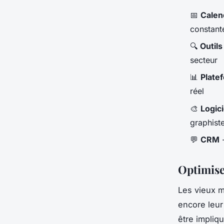
📅
Calend
constant
🔍
Outils
secteur
📊
Plate
réel
🎨
Logici
graphist
💬
CRM
-
Optimise
Les vieux m
encore leur
être impliq