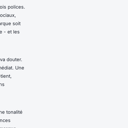
ois polices.
sociaux,
rque soit
e - et les
va douter.
médiat. Une
etient,
ons
ne tonalité
ences