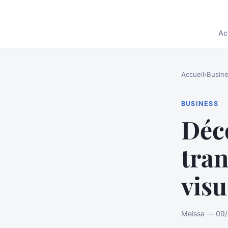
Ac
Accueil
›
Busin
BUSINESS
Déc
tran
visu
Meissa — 09/