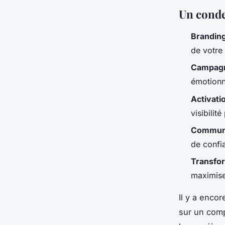
Un conde
Brandin
de votre 
Campagn
émotionne
Activati
visibilit
Commun
de confi
Transfor
maximise
Il y a enco
sur un comp