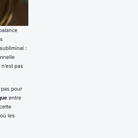
 balance
ls
subliminal :
onnelle
 n’est pas
t pas pour
que
entre
cette
où les