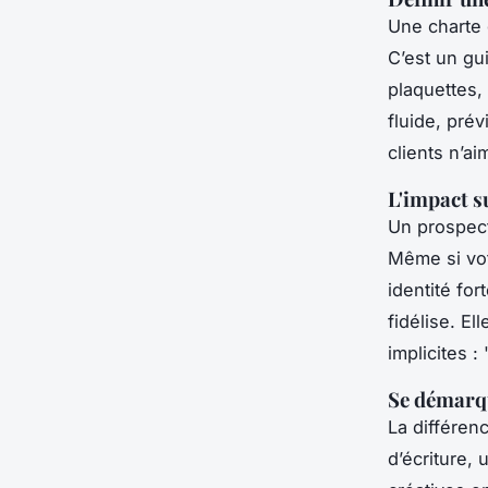
Une charte g
C’est un gu
plaquettes,
fluide, prév
clients n’ai
L'impact su
Un prospect
Même si vot
identité for
fidélise. El
implicites :
Se démarq
La différenc
d’écriture,