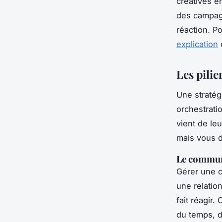
créatives e
des campagn
réaction. P
explication
d
Les pili
Une stratég
orchestratio
vient de leu
mais vous d
Le commun
Gérer une c
une relatio
fait réagir.
du temps, d