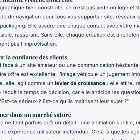
raphique bien construite, ce n’est pas juste un logo et tr
ide de navigation pour tous vos supports : site, réseaux 
 packaging. Elle assure que chaque contact avec votre ma
isible, rassurant. Sans elle, chaque création est une loteri
ment pas l’improvisation.
r la confiance des clients
 face à un site amateur ou une communication hésitante 
re offre est excellente, l’image véhicule un jugement im
te, elle, agit comme un
levier de croissance
: elle attire, r
le réduit le temps de décision, car elle anticipe les questi
 "Est-ce sérieux ? Est-ce qu’ils maîtrisent leur sujet ?"
uer dans un marché saturé
e ne tient parfois qu’à un détail : une animation subtile, u
 une expérience utilisateur inattendue. C’est là que les ag