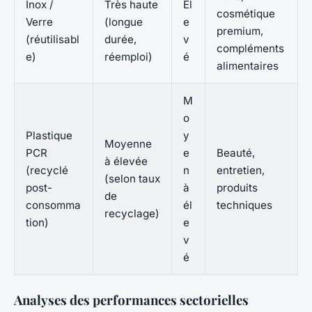
Inox /
Très haute
Él
cosmétique
Verre
(longue
e
premium,
(réutilisabl
durée,
v
compléments
e)
réemploi)
é
alimentaires
M
o
Plastique
y
Moyenne
PCR
e
Beauté,
à élevée
(recyclé
n
entretien,
(selon taux
post-
à
produits
de
consomma
él
techniques
recyclage)
tion)
e
v
é
Analyses des performances sectorielles