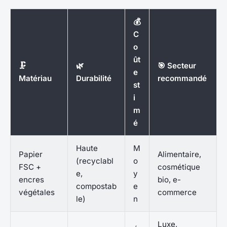
💰
C
o
ût
🗜️
🌿
🎯 Secteur
e
Matériau
Durabilité
recommandé
st
i
m
é
Haute
M
Papier
Alimentaire,
(recyclabl
o
FSC +
cosmétique
e,
y
encres
bio, e-
compostab
e
végétales
commerce
le)
n
Luxe,