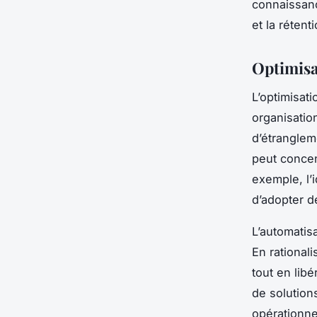
connaissanc
et la rétent
Optimisat
L’optimisat
organisation
d’étranglem
peut concent
exemple, l’
d’adopter d
L’automatisa
En rationali
tout en libé
de solution
opérationne