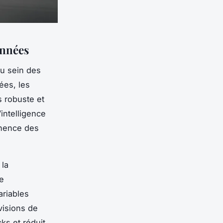
onnées
au sein des
ées, les
s robuste et
’intelligence
tinence des
 la
ne
ariables
visions de
ks et réduit