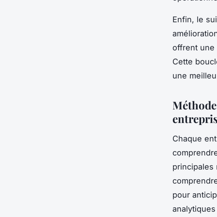
Enfin, le s
amélioratio
offrent une 
Cette boucl
une meilleu
Méthodes
entrepri
Chaque entr
comprendre 
principales
comprendre 
pour antici
analytiques