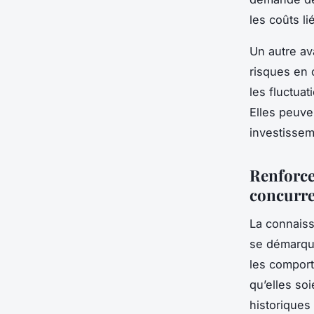
les coûts l
Un autre av
risques en c
les fluctuat
Elles peuven
investissem
Renforce
concurre
La connaiss
se démarque
les comport
qu’elles so
historiques