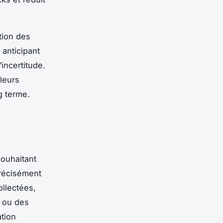
tion des
 anticipant
’incertitude.
 leurs
g terme.
souhaitant
précisément
ollectées,
x ou des
ation