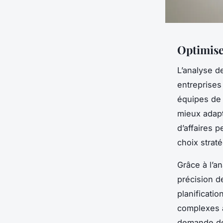
Optimiser
L’analyse d
entreprises
équipes de 
mieux adapté
d’affaires p
choix strat
Grâce à l’a
précision d
planificati
complexes a
demande dev