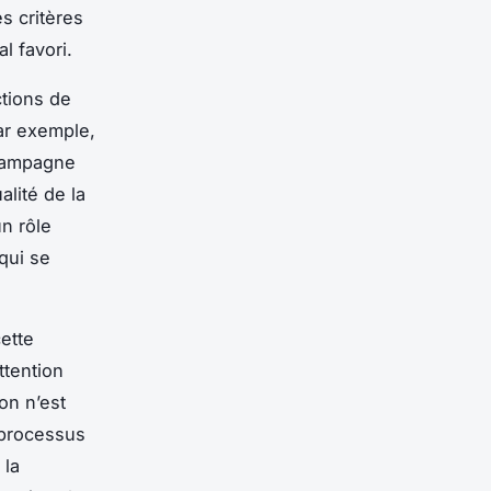
s critères
l favori.
ctions de
ar exemple,
 campagne
lité de la
un rôle
qui se
cette
ttention
ion n’est
 processus
 la