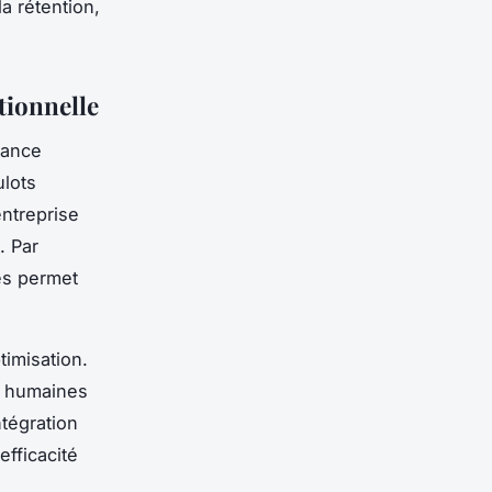
a rétention,
tionnelle
mance
ulots
ntreprise
. Par
les permet
timisation.
rs humaines
ntégration
efficacité