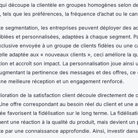
 qui découpe la clientèle en groupes homogènes selon de
, tels que les préférences, la fréquence d’achat ou le cana
te segmentation, les entreprises peuvent déployer des a
iblées et personnalisées, adaptées à chaque segment. P
xclusive envoyée à un groupe de clients fidèles ou une
lle adaptée aux « nouveaux clients », ceci améliore la qua
on et accroît son impact. La personnalisation joue ainsi 
augmentant la pertinence des messages et des offres, ce 
 une meilleure réception et un engagement renforcé.
lioration de la satisfaction client découle directement de 
ne offre correspondant au besoin réel du client et une a
e favorisent la fidélisation sur le long terme. La fidélisat
ent une réaction à la qualité du produit, mais devient un
nte par une connaissance approfondie. Ainsi, investir dans