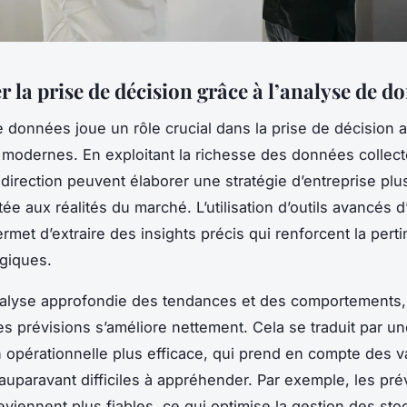
 la prise de décision grâce à l’analyse de d
e données joue un rôle crucial dans la prise de décision 
 modernes. En exploitant la richesse des données collect
direction peuvent élaborer une stratégie d’entreprise plu
e aux réalités du marché. L’utilisation d’outils avancés d
ermet d’extraire des insights précis qui renforcent la per
égiques.
nalyse approfondie des tendances et des comportements,
es prévisions s’améliore nettement. Cela se traduit par u
on opérationnelle plus efficace, qui prend en compte des v
uparavant difficiles à appréhender. Par exemple, les pré
iennent plus fiables, ce qui optimise la gestion des stoc