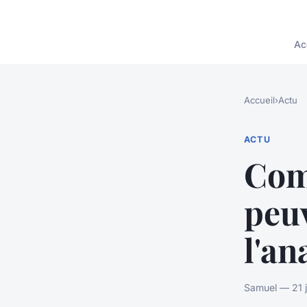
Ac
Accueil
›
Actu
ACTU
Com
peuv
l'an
Samuel — 21 j