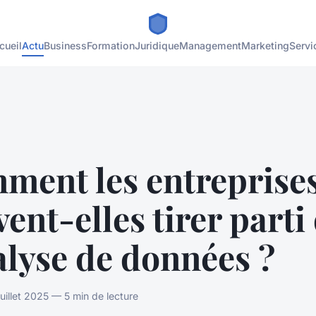
cueil
Actu
Business
Formation
Juridique
Management
Marketing
Servi
ment les entreprise
ent-elles tirer parti
alyse de données ?
uillet 2025 — 5 min de lecture