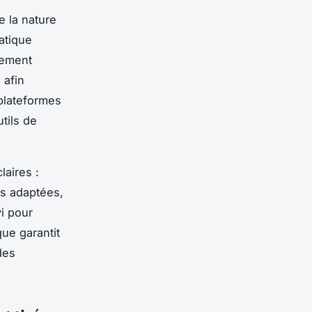
e la nature
atique
tement
 afin
 plateformes
tils de
laires :
es adaptées,
vi pour
ue garantit
des