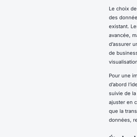
Le choix des
des données
existant. L
avancée, mai
d’assurer u
de business 
visualisatio
Pour une imp
d’abord l’i
suivie de l
ajuster en 
que la tran
données, re