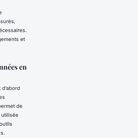
e
esurés,
nécessaires.
ngements et
onnées en
t d’abord
es
 permet de
utilisée
outils
s.