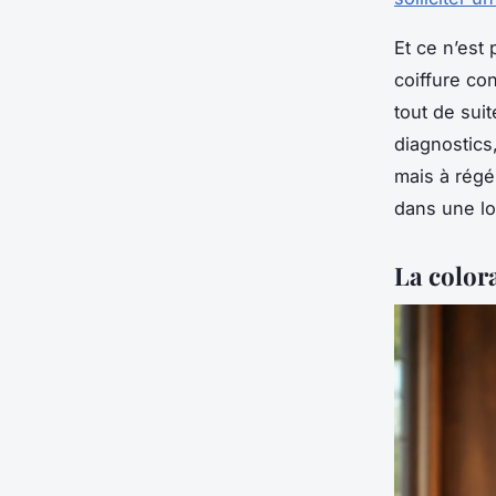
Et ce n’est 
coiffure co
tout de sui
diagnostics
mais à régé
dans une lo
La color