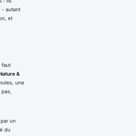
 : ils
 - autant
on, et
 faut
Nature &
rmules, une
e pas,
 par un
té du