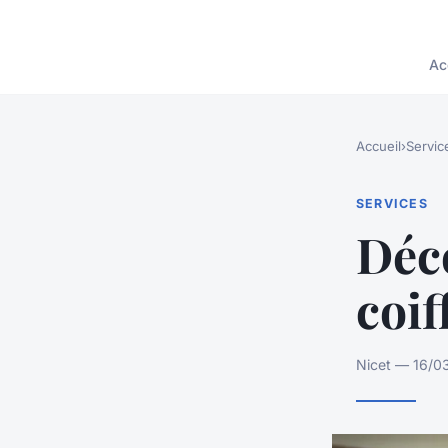
Ac
Accueil
›
Servic
SERVICES
Déc
coif
Nicet — 16/03