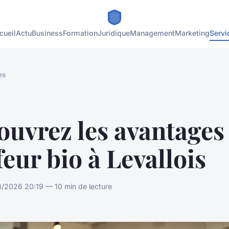
cueil
Actu
Business
Formation
Juridique
Management
Marketing
Servi
es
ouvrez les avantages
feur bio à Levallois
/2026 20:19 — 10 min de lecture