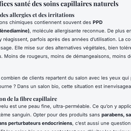
ices santé des soins capillaires naturels
es allergies et des irritations
ions chimiques contiennent souvent des
PPD
lènediamine)
, molécule allergisante reconnue. De plus e
 réagissent, parfois après des années d’utilisation. La coi
usage. Elle mise sur des alternatives végétales, bien tolér
u. Moins de rougeurs, moins de démangeaisons, moins d
 combien de clients repartent du salon avec les yeux qui
tourne ? Dans un salon bio, cette situation est inenvisagea
n de la fibre capillaire
velu est une peau fine, ultra-perméable. Ce qu’on y appli
tème sanguin. Opter pour des produits sans
parabens, s
sans perturbateurs endocriniens
, c’est aussi une questio