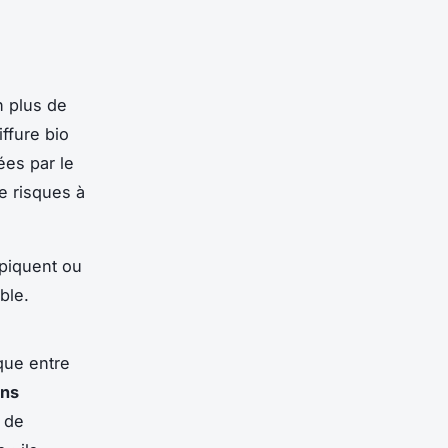
n plus de
ffure bio
ées par le
e risques à
 piquent ou
ble.
que entre
ans
n de