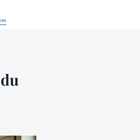
ces
 du