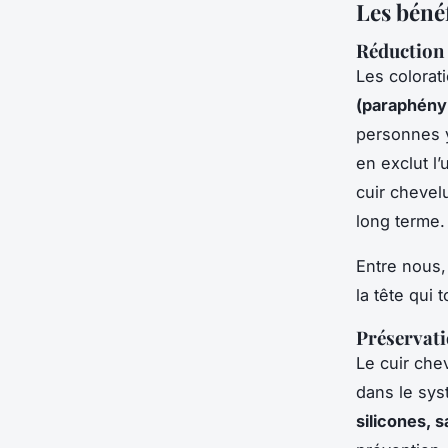
Les bénéf
Réduction d
Les colorat
(paraphény
personnes y
en exclut l’
cuir chevel
long terme.
Entre nous,
la tête qui 
Préservatio
Le cuir che
dans le sys
silicones, 