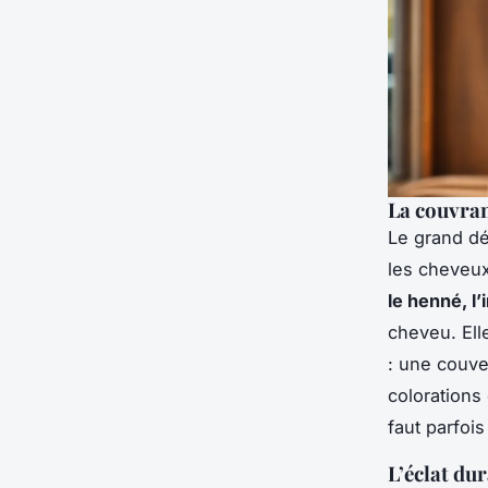
La couvran
Le grand dé
les cheveux
le henné, l
cheveu. Elle
: une couve
colorations
faut parfois
L’éclat du