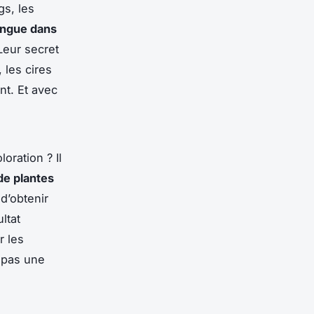
gs, les
ongue dans
 Leur secret
 les cires
ant. Et avec
oration ? Il
de plantes
d’obtenir
ltat
r les
 pas une