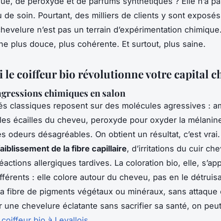
e, de peroxyde et de parfums synthétiques ? Elle n’a pa
u de soin. Pourtant, des milliers de clients y sont exposé
 chevelure n’est pas un terrain d’expérimentation chimique.
e plus douce, plus cohérente. Et surtout, plus saine.
 le coiffeur bio révolutionne votre capital 
 agressions chimiques en salon
és classiques reposent sur des molécules agressives : 
 les écailles du cheveu, peroxyde pour oxyder la mélanin
s odeurs désagréables. On obtient un résultat, c’est vrai
faiblissement de la fibre capillaire
, d’irritations du cuir che
éactions allergiques tardives. La coloration bio, elle, s’ap
fférents : elle colore
autour
du cheveu, pas en le détruisan
a fibre de pigments végétaux ou minéraux, sans attaque
 une chevelure éclatante sans sacrifier sa santé, on peut 
n coiffeur bio à Levallois
.