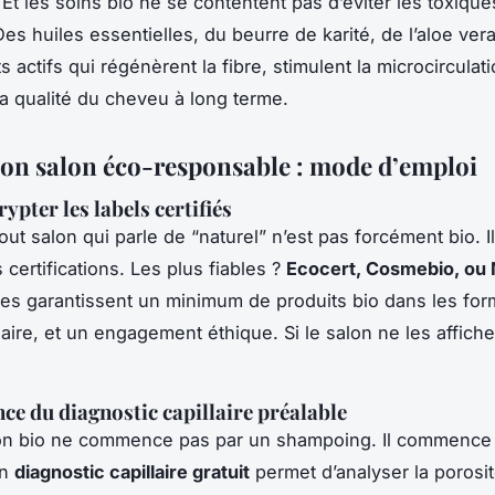
Et les soins bio ne se contentent pas d’éviter les toxiques
es huiles essentielles, du beurre de karité, de l’aloe vera
s actifs qui régénèrent la fibre, stimulent la microcirculati
la qualité du cheveu à long terme.
son salon éco-responsable : mode d’emploi
ypter les labels certifiés
tout salon qui parle de “naturel” n’est pas forcément bio. Il
 certifications. Les plus fiables ?
Ecocert, Cosmebio, ou 
lles garantissent un minimum de produits bio dans les fo
claire, et un engagement éthique. Si le salon ne les affich
ce du diagnostic capillaire préalable
on bio ne commence pas par un shampoing. Il commence
Un
diagnostic capillaire gratuit
permet d’analyser la porosi