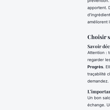
prévention. 
apportent. D
d’ingrédient
améliorent 
Choisir 
Savoir décr
Attention : 
regarder les
Progrès
. E
traçabilité 
demandez.
L’importan
Un bon sal
échange. 