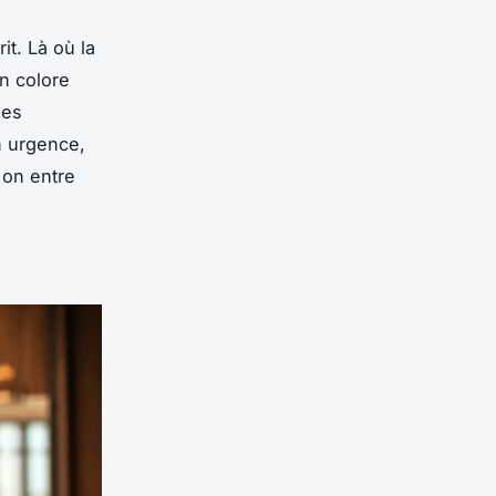
it. Là où la
n colore
des
n urgence,
 on entre