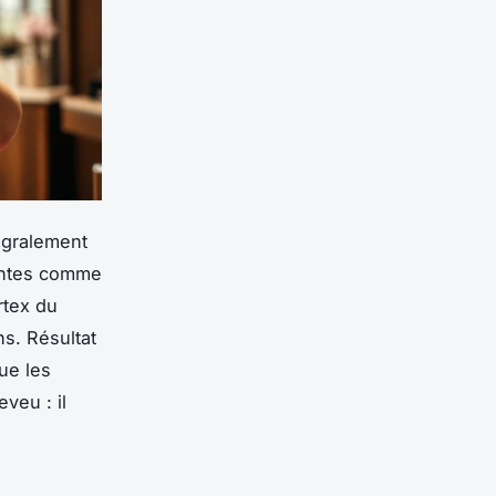
tégralement
lantes comme
rtex du
ns. Résultat
ue les
veu : il