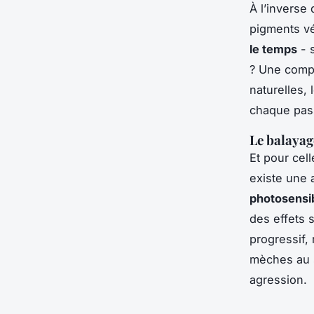
À l’inverse 
pigments vé
le temps
- s
? Une compo
naturelles, 
chaque pass
Le balayage
Et pour cell
existe une 
photosensi
des effets s
progressif,
mèches au s
agression.