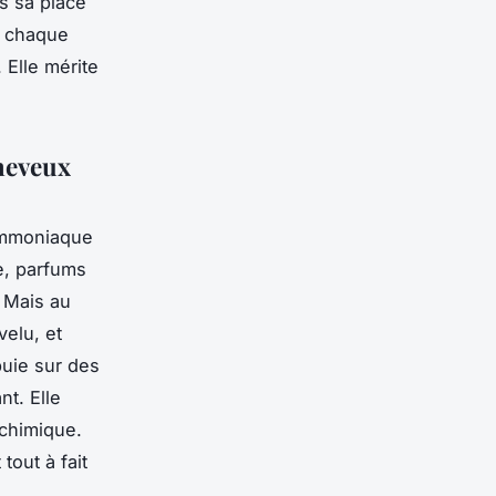
s sa place
s chaque
 Elle mérite
cheveux
ammoniaque
e, parfums
. Mais au
velu, et
puie sur des
t. Elle
 chimique.
tout à fait